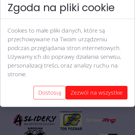
Zgoda na pliki cookie
SZKOLENIA ADV
J
UŻ DOSTĘPNE
S
ZKOLENIA ENDURO
Cookies to małe pliki danych, które są
przechowywane na Twoim urządzeniu
Dla motocyklistów ADV, enduro sprint i
motocross
podczas przeglądania stron internetowych.
Używamy ich do poprawy działania serwisu,
K
LUB SPORTOWY
personalizacji treści, oraz analizy ruchu na
stronie.
Wspierają nas
Dostosuj
Zezwól na wszystkie