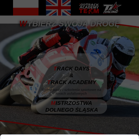
W
YBIERZ SWOJĄ DROGĘ
T
RACK DAYS
&
T
RACK ACADEMY
Wolne jazdy i szkolenia sportowe na
torach asfaltowych
M
ISTRZOSTWA
DOLNEGO ŚLĄSKA
NOWOŚĆ!